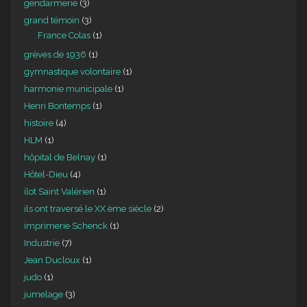
gendarmerie
(3)
grand témoin
(3)
France Colas
(1)
grèves de 1936
(1)
gymnastique volontaire
(1)
harmonie municipale
(1)
Henri Bontemps
(1)
histoire
(4)
HLM
(1)
hôpital de Belnay
(1)
Hôtel-Dieu
(4)
ilot Saint Valérien
(1)
ils ont traversé le XX ème siècle
(2)
imprimerie Schenck
(1)
Industrie
(7)
Jean Ducloux
(1)
judo
(1)
jumelage
(3)