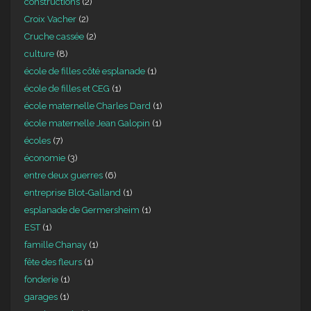
constructions
(2)
Croix Vacher
(2)
Cruche cassée
(2)
culture
(8)
école de filles côté esplanade
(1)
école de filles et CEG
(1)
école maternelle Charles Dard
(1)
école maternelle Jean Galopin
(1)
écoles
(7)
économie
(3)
entre deux guerres
(6)
entreprise Blot-Galland
(1)
esplanade de Germersheim
(1)
EST
(1)
famille Chanay
(1)
fête des fleurs
(1)
fonderie
(1)
garages
(1)