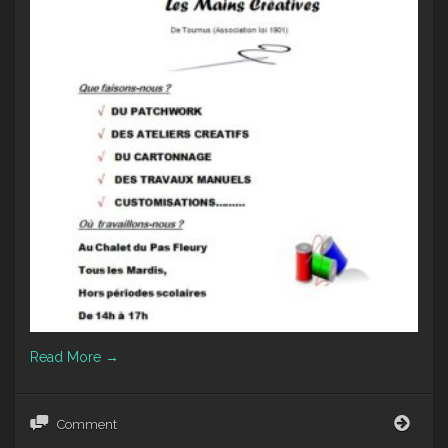
Read More
→
les
Comment
main