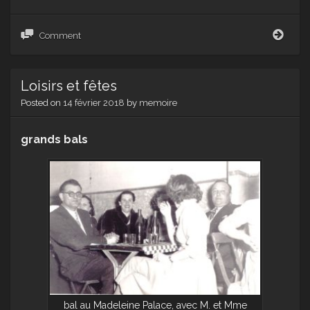
les
Comment
bals
au
Made
Loisirs et fêtes
Pala
Posted on
14 février 2018
by
memoire
grands bals
bal au Madeleine Palace, avec M. et Mme