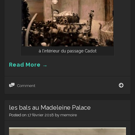
à l’intérieur du passage Cadot
Read More
→
La
Comment
fête
des
fleur
les bals au Madeleine Palace
Posted on
17 février 2018
by
memoire