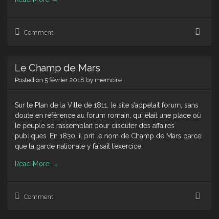
Evol
Comment
de
la
ville
Le Champ de Mars
de
1811
Posted on
5 février 2018
by
memoire
à
2018
:
Sur le Plan de la Ville de 1811, le site s’appelait forum, sans
le
doute en référence au forum romain, qui était une place où
sud
le peuple se rassemblait pour discuter des affaires
de
publiques. En 1830, il prit le nom de Champ de Mars parce
la
que la garde nationale y faisait l’exercice.
ville
:
Read More
→
le
quart
de
Le
Comment
la
Cha
Made
de