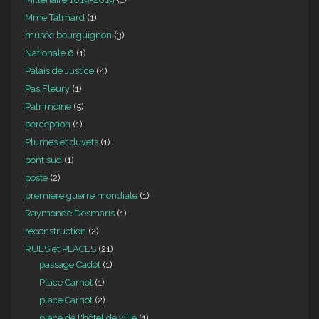
Mme Talmard
(1)
musée bourguignon
(3)
Nationale 6
(1)
Palais de Justice
(4)
Pas Fleury
(1)
Patrimoine
(5)
perception
(1)
Plumes et duvets
(1)
pont sud
(1)
poste
(2)
première guerre mondiale
(1)
Raymonde Desmaris
(1)
reconstruction
(2)
RUES et PLACES
(21)
passage Cadot
(1)
Place Carnot
(1)
place Carnot
(2)
place de l'hôtel de ville
(1)