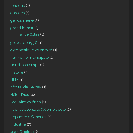
fonderie
(1)
garages
(1)
gendarmerie
(3)
grand témoin
(3)
France Colas
(1)
grèves de 1936
(1)
gymnastique volontaire
(1)
harmonie municipale
(1)
Henri Bontemps
(1)
histoire
(4)
HLM
(1)
hôpital de Belnay
(1)
Hôtel-Dieu
(4)
ilot Saint Valérien
(1)
ils ont traversé le XX ème siècle
(2)
imprimerie Schenck
(1)
Industrie
(7)
Jean Ducloux
(1)