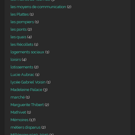
les moyens de communication
(2)
les Plattes
(1)
les pompiers
(1)
les ponts
(2)
les quais
(4)
les Récollets
(1)
logements sociaux
(1)
loisirs
(4)
lotissements
(2)
Lucie Aubrac
(1)
lycée Gabriel Voisin
(1)
Madeleine Palace
(3)
marché
(1)
Marguerite Thibert
(2)
Mathivet
(1)
Mémoires
(17)
métiers disparus
(2)
Millénaire 1019-2019
(1)